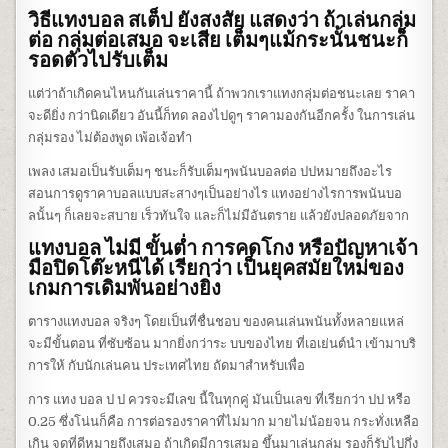
วิธีแทงบอล สเต็ป ยังสงสัย แสดงว่า ถ้าเล่นกลุ่ม
ต่อ กลุ่มต่อเสมอ จะเสีย เต็มๆแม้กระนั้นชนะก็
รอดตัวไปรับเต็ม
แต่ว่าถ้าเกิดคนไหนกันเล่นราคานี้ ถ้าพวกเราแทงกลุ่มต่อชนะเลย ราคา
จะดียิ่ง กว่านิดเดียว อันนี้ก็ทด ลองไปดูๆ ราคามองกันอีกครั้ง ในการเล่น
กลุ่มรอง ไม่ต้องพูด เพ้อเจ้อทำ
เพลง เสมอเป็นรับเต็มๆ ชนะก็รับเต็มๆพนันบอลต่อ ปปหมายถึงอะไร
สอนการดูราคาบอลแบบสะสางๆเป็นอย่างไร แทงอย่างไรการพนันบอ
ลนั้นๆ ก็เลยจะสบาย เร็วทันใจ และก็ไม่มีอันตราย แล้วยังปลอดภัยจาก
แทงบอล ไม่มี ขั้นต่ำ การคดโกง หรือปัญหาเจ้า
มือปิดโต๊ะหนีได้ เรียกว่า เป็นยุคสมัยใหม่ของ
เกมการเดิมพันอย่างยิ่ง
ตารางแทงบอล จริงๆ โดยเป็นที่ชื่นชอบ ของคนเล่นพนันทั้งหลายแหล่
จะมีขั้นตอน ที่ซับซ้อน มากยิ่งกว่าระ บบของไทย ที่เอเย่นต์นำ เข้ามาบริ
การให้ กับนักเล่นคน ประเทศไทย ถัดมาสำหรับเพื่อ
การ แทง บอล ป ป ควรจะมีเลข นี้ในทุกคู่ มันเป็นเลข ที่เรียกว่า ปป หรือ
0.25 ซึ่งโน่นก็คือ การต่อรองราคาที่ไม่มาก มายไม่น้อยจน กระทั่งเหลือ
เกิน จุดที่ดีหมายถึงเสมอ ถ้าเกิดมีการเสมอ ขึ้นมาเล่นกลุ่ม รองก็รับไปกึ่ง