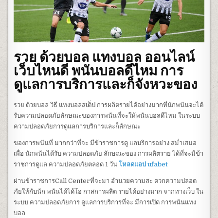
รวย ด้วยบอล แทงบอล ออนไลน์
เว็บไหนดี พนันบอลดีไหม การ
ดูแลการบริการและก็จังหวะของ
รวย ด้วยบอล วิธี แทงบอลสเต็ป การผลิตรายได้อย่างมากที่นักพนันจะได้
รับความปลอดภัยลักษณะของการพนันที่จะให้พนันบอลดีไหม ในระบบ
ความปลอดภัยการดูแลการบริการและก็ลักษณะ
ของการพนันที่ มากกว่าที่จะ มีข้าราชการดู แลบริการอย่าง สม่ำเสมอ
เพื่อ นักพนันได้รับ ความปลอดภัย ลักษณะของ การผลิตราย ได้ที่จะมีข้า
ราชการดูแล ความปลอดภัยตลอด 1 วัน
โหลดแอป ufabet
ผ่านข้าราชการCall Centerที่จะมา อำนวยความสะ ดวกความปลอด
ภัยให้กับนัก พนันได้ได้โอ กาสการผลิต รายได้อย่างมาก จากทางเว็บ ใน
ระบบ ความปลอดภัยการ ดูแลการบริการที่จะ มีการเปิด การพนันแทง
บอล