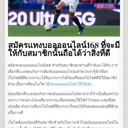
สมัครแทงบอลออนไลน์168 ที่จะมี
ให้กับสมาชิกนั้นถือได้ว่าสิ่งที่ดี
สมัครแทงบอลออนไลน์168 สำหรับสมาชิกทุกท่านที่กำลังจะได้รับ การ
เลือกที่จะลงทุนกับการเดิมพันบอลออนไลน์แล้วพวกเรารู้จักเลือก
เว็บไซต์ที่ดีพวกเราจะได้รับจากการได้เงินฟรีของเว็บไซต์ที่มีให้สมาชิก
ด้วย เมื่อการที่คนไม่ใช่
วิธีแทงบอลออนไลน์ ให้ได้เงิน
น้อยเลือกที่จะลงทุนกับการพนันบอลออนไลน์พวกเราก็จำเป็นต้องทราบ
เพราะว่าหนทางไหนที่พวกเราจะเลือกลงทุนให้ได้กำไรเหมาะสมที่สุด
เช่นเดียวกับการเลือกเว็บไซต์ที่ดีพวกเราก็ชอบได้รับผลตอบแทนที่ดีด้วย
อปิ้งการที่
เว็บไซต์มอบเงินฟรีกับสมาชิกสำหรับในการเข้าไปพนันบอลออนไลน์ใน