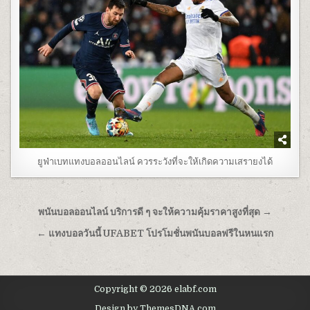
ยูฟ่าเบทแทงบอลออนไลน์ ควรระวังที่จะให้เกิดความเสรายงได้
เมนู
พนันบอลออนไลน์ บริการดี ๆ จะให้ความคุ้มราคาสูงที่สุด →
นำทาง
← แทงบอลวันนี้ UFABET โปรโมชั่นพนันบอลฟรีในหนแรก
เรื่อง
Copyright © 2026 elabf.com
Design by ThemesDNA.com