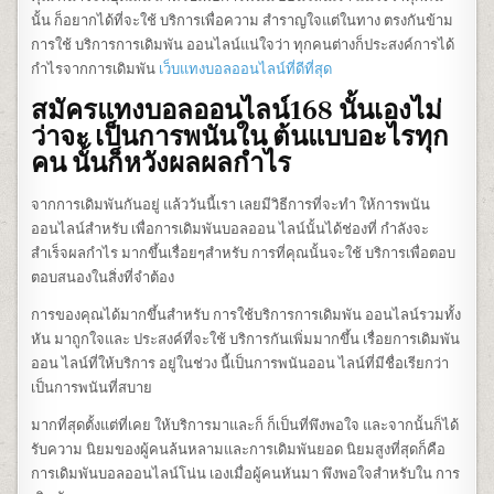
นั้น ก็อยากได้ที่จะใช้ บริการเพื่อความ สำราญใจแต่ในทาง ตรงกันข้าม
การใช้ บริการการเดิมพัน ออนไลน์แน่ใจว่า ทุกคนต่างก็ประสงค์การได้
กำไรจากการเดิมพัน
เว็บแทงบอลออนไลน์ที่ดีที่สุด
สมัครแทงบอลออนไลน์168 นั้นเองไม่
ว่าจะ เป็นการพนันใน ต้นแบบอะไรทุก
คน นั้นก็หวังผลผลกำไร
จากการเดิมพันกันอยู่ แล้ววันนี้เรา เลยมีวิธีการที่จะทำ ให้การพนัน
ออนไลน์สำหรับ เพื่อการเดิมพันบอลออน ไลน์นั้นได้ช่องที่ กำลังจะ
สำเร็จผลกำไร มากขึ้นเรื่อยๆสำหรับ การที่คุณนั้นจะใช้ บริการเพื่อตอบ
ตอบสนองในสิ่งที่จำต้อง
การของคุณได้มากขึ้นสำหรับ การใช้บริการการเดิมพัน ออนไลน์รวมทั้ง
หัน มาถูกใจและ ประสงค์ที่จะใช้ บริการกันเพิ่มมากขึ้น เรื่อยการเดิมพัน
ออน ไลน์ที่ให้บริการ อยู่ในช่วง นี้เป็นการพนันออน ไลน์ที่มีชื่อเรียกว่า
เป็นการพนันที่สบาย
มากที่สุดตั้งแต่ที่เคย ให้บริการมาและก็ ก็เป็นที่พึงพอใจ และจากนั้นก็ได้
รับความ นิยมของผู้คนล้นหลามและการเดิมพันยอด นิยมสูงที่สุดก็คือ
การเดิมพันบอลออนไลน์โน่น เองเมื่อผู้คนหันมา พึงพอใจสำหรับใน การ