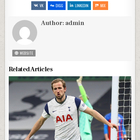
VK
DIGG
LINKEDIN
MIX
Author:
admin
WEBSITE
Related Articles