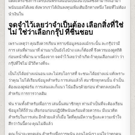
แต่ละครั้ง ซึ่งการได้รับเงินฟรีก็เสมือนเป็นเงินโบนัสซึ่งสามารถเอามา
พนันบอลได้เลย ดังพวกเราได้เงินลงทุนเพิ่มเติมอีกทางหนึ่ง โดยที่ไม่ต้อง
นำเงินใน
จดจำไว้เลยว่าจำเป็นต้อง เลือกสิ่งที่ใช่
ไม่ ใช่ว่าเลือกกรุ๊ป ที่ชื่นชอบ
เพราะเหตุว่า คุณจึงควรเรียน ทราบข้อมูลของแม้กระนั้น ละกรุ๊ปว่ามี
การ เล่นที่ผ่านมาที่ ผ่านมาเป็นยังไงบ้าง และก็ต้องที่ จึงควรมองดูสถิติ
ก่อนหน้าที่ผ่าน มาเนื่องจาก จดจำไว้เลยว่าถ้าเกิด ถ้าคุณเลือกแต่ว่า ว่า
กรุ๊ปที่ใช่ไม่ มีวิถีทางที่จะ
เป็นไปได้อย่างแน่นอน และไม่สบโอกาสที่ จะชนะได้อย่างแน่ แท้เพราะ
ว่าคุณ ไม่ได้เรียนข้อมูลสำหรับ การเล่นแล้วก็ สมาชิกทุกคนนั้น จำเป็น
ต้องมองดูฟอร์ม การเล่นและก็แนว โน้มอื่นๆด้วยก่อน ทำตกลงปลงใจ
สำหรับ การการวางเดิม
พัน รวมทั้งสำหรับเพื่อการ เล่นนั้นสมาชิกทุก ท่านจำเป็นที่จะต้องเรียน
ข้อมูลให้ถี่ถ้วน เสียก่อนก่อนปฏิบัติพนันพร้อมด้วยควรจะ มีแนวคิด
สำหรับในการเล่น อีกด้วยแล้วก็เมื่อ ใดที่คุณมีความรู้และความเข้าใจ
สึกว่าวันนี้ดวง คุณไม่ดีแล้ว
คุณ ก็น่าจะหยุดเล่น สำหรับเพื่อการพนัน ออนไลน์เรา แน่ใจว่าทุกคน