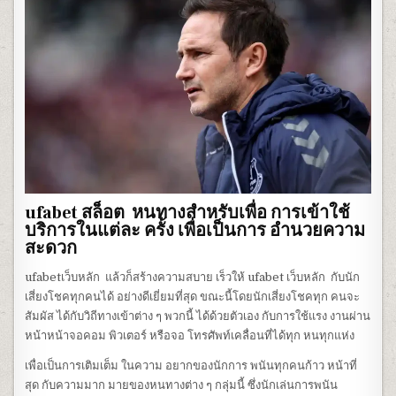
ufabet สล็อต หนทางสำหรับเพื่อ การเข้าใช้
บริการในแต่ละ ครั้ง เพื่อเป็นการ อำนวยความ
สะดวก
ufabetเว็บหลัก แล้วก็สร้างความสบาย เร็วให้ ufabet เว็บหลัก กับนัก
เสี่ยงโชคทุกคนได้ อย่างดีเยี่ยมที่สุด ขณะนี้โดยนักเสี่ยงโชคทุก คนจะ
สัมผัส ได้กับวิถีทางเข้าต่าง ๆ พวกนี้ ได้ด้วยตัวเอง กับการใช้แรง งานผ่าน
หน้าหน้าจอคอม พิวเตอร์ หรือจอ โทรศัพท์เคลื่อนที่ได้ทุก หนทุกแห่ง
เพื่อเป็นการเติมเต็ม ในความ อยากของนักการ พนันทุกคนก้าว หน้าที่
สุด กับความมาก มายของหนทางต่าง ๆ กลุ่มนี้ ซึ่งนักเล่นการพนัน