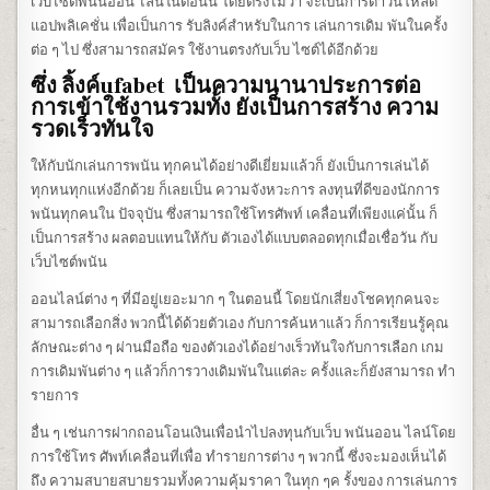
เว็บไซต์พนันออน ไลน์ในตอนนี้ โดยตรงไม่ว่า จะเป็นการดาวน์โหลด
แอปพลิเคชั่น เพื่อเป็นการ รับลิงค์สำหรับในการ เล่นการเดิม พันในครั้ง
ต่อ ๆ ไป ซึ่งสามารถสมัคร ใช้งานตรงกับเว็บ ไซต์ได้อีกด้วย
ซึ่ง ลิ้งค์ufabet เป็นความนานาประการต่อ
การเข้าใช้งานรวมทั้ง ยังเป็นการสร้าง ความ
รวดเร็วทันใจ
ให้กับนักเล่นการพนัน ทุกคนได้อย่างดีเยี่ยมแล้วก็ ยังเป็นการเล่นได้
ทุกหนทุกแห่งอีกด้วย ก็เลยเป็น ความจังหวะการ ลงทุนที่ดีของนักการ
พนันทุกคนใน ปัจจุบัน ซึ่งสามารถใช้โทรศัพท์ เคลื่อนที่เพียงแค่นั้น ก็
เป็นการสร้าง ผลตอบแทนให้กับ ตัวเองได้แบบตลอดทุกเมื่อเชื่อวัน กับ
เว็บไซต์พนัน
ออนไลน์ต่าง ๆ ที่มีอยู่เยอะมาก ๆ ในตอนนี้ โดยนักเสี่ยงโชคทุกคนจะ
สามารถเลือกสิ่ง พวกนี้ได้ด้วยตัวเอง กับการค้นหาแล้ว ก็การเรียนรู้คุณ
ลักษณะต่าง ๆ ผ่านมือถือ ของตัวเองได้อย่างเร็วทันใจกับการเลือก เกม
การเดิมพันต่าง ๆ แล้วก็การวางเดิมพันในแต่ละ ครั้งและก็ยังสามารถ ทำ
รายการ
อื่น ๆ เช่นการฝากถอนโอนเงินเพื่อนำไปลงทุนกับเว็บ พนันออน ไลน์โดย
การใช้โทร ศัพท์เคลื่อนที่เพื่อ ทำรายการต่าง ๆ พวกนี้ ซึ่งจะมองเห็นได้
ถึง ความสบายสบายรวมทั้งความคุ้มราคา ในทุก ๆค รั้งของ การเล่นการ