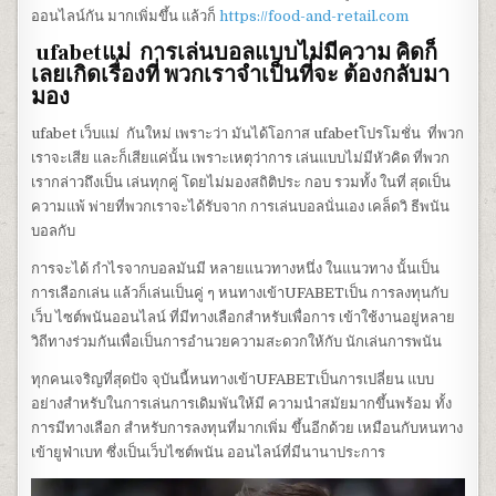
ออนไลน์กัน มากเพิ่มขึ้น แล้วก็
https://food-and-retail.com
ufabetแม่ การเล่นบอลแบบไม่มีความ คิดก็
เลยเกิดเรื่องที่ พวกเราจำเป็นที่จะ ต้องกลับมา
มอง
ufabet เว็บแม่ กันใหม่ เพราะว่า มันได้โอกาส ufabetโปรโมชั่น ที่พวก
เราจะเสีย และก็เสียแค่นั้น เพราะเหตุว่าการ เล่นแบบไม่มีหัวคิด ที่พวก
เรากล่าวถึงเป็น เล่นทุกคู่ โดยไม่มองสถิติประ กอบ รวมทั้ง ในที่ สุดเป็น
ความแพ้ พ่ายที่พวกเราจะได้รับจาก การเล่นบอลนั่นเอง เคล็ดวิ ธีพนัน
บอลกับ
การจะได้ กำไรจากบอลมันมี หลายแนวทางหนึ่ง ในแนวทาง นั้นเป็น
การเลือกเล่น แล้วก็เล่นเป็นคู่ ๆ หนทางเข้าUFABETเป็น การลงทุนกับ
เว็บ ไซต์พนันออนไลน์ ที่มีทางเลือกสำหรับเพื่อการ เข้าใช้งานอยู่หลาย
วิถีทางร่วมกันเพื่อเป็นการอำนวยความสะดวกให้กับ นักเล่นการพนัน
ทุกคนเจริญที่สุดปัจ จุบันนี้หนทางเข้าUFABETเป็นการเปลี่ยน แบบ
อย่างสำหรับในการเล่นการเดิมพันให้มี ความนำสมัยมากขึ้นพร้อม ทั้ง
การมีทางเลือก สำหรับการลงทุนที่มากเพิ่ม ขึ้นอีกด้วย เหมือนกับหนทาง
เข้ายูฟ่าเบท ซึ่งเป็นเว็บไซต์พนัน ออนไลน์ที่มีนานาประการ