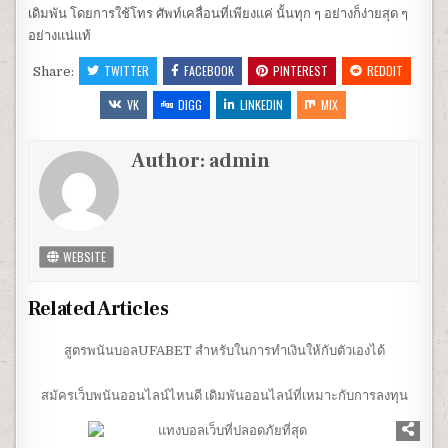
เดิมพัน โดยการใช้โทร ศัพท์เคลื่อนที่เพียงแค่ นั้นทุก ๆ อย่างก็ง่ายสุด ๆ
อย่างแน่แท้
TWITTER
FACEBOOK
PINTEREST
REDDIT
Share:
VK
DIGG
LINKEDIN
MIX
Author:
admin
WEBSITE
Related Articles
สูตรพนันบอลUFABET สำหรับในการทำเงินให้กับตัวเองได้
สมัครเว็บพนันออนไลน์ไหนดี เดิมพันออนไลน์ที่เหมาะกับการลงทุน