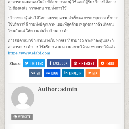
สามารถ ตอบสนองในสิ่ง ที่ต้องการของผู้ ใช้และก็ผู้รับ บริการได้อย่าง
ไม่ต้องสงสัย การลงทุน รวมทั้งการใช้
บริการของผู้เล่น ได้โอกาสบรรลุ ความสำเร็จต่อ การลงทุนรวม ทั้งการ
ใช้บริการที่ดี รวมทั้งมีคุณภาพ เยอะที่สุดด้วย เหตุดังกล่าวถ้า เกิดคน
ไหนกันแน่ ให้ความสนใจ เรียนกระทำ
การสมัครสมาชิก ผ่านทางเว็บ พวกเราก็สามารถ กระทำลงทุนและก็
สามารถกระทำการ ใช้บริการตาม ความอยากได้ ของพวกเราได้แล้ว
https://www.elabf.com
TWITTER
FACEBOOK
PINTEREST
REDDIT
Share:
VK
DIGG
LINKEDIN
MIX
Author:
admin
WEBSITE