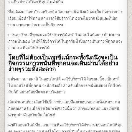
จะเดิน ผ่านได้โดย ที่คุณไม่จำเป็น
ที่จะต้องมาวิตก กังวลหรือกลุ้ม ใจมาจากนิด นึงแล้วจะเป็น กิจกรรมการ
เรียน เพื่อทำให้ท่าน สามารถใช้บริการได้ อย่างไม่ยาก เย็นและก็เบิก
บาน มากมายก่าย กองเป็นกิจกรรม
การเล่าเรียน ที่ทุกคนจะใช้ บริการได้คาสิ โนออนไลน์อย่าง ต่ำ10บาท
การพนันออน ไลน์ที่ใช้บริการได้ ในทุกวันนี้ เป็นการเดินทาง ที่ทุกคนจะ
สามารถ ที่จะใช้บริการได้
โดยที่ไม่ต้องเป็นทุกข์แม้กระทั้งนิดนึงจะเป็น
กิจกรรมการพนันที่ทุกคนจะเดินผ่านได้อย่าง
ง่ายๆรวมทั้งสะดวก
อย่างมากมายคาสิ โนออนไลน์ที่ จะใช้บริการได้ ในขณะนี้จะเป็นคาสิ
โน ออนไลน์ที่ทุกคน จะมีอย่างต่ำ สำหรับเพื่อการ พนันเเต่บาง เว็บไซต์
มันก็มี อย่างน้อยที่แตก ต่างโดยการ
เดินผ่านคนต้อง เลือกใช้บริการกับ แบบที่คุณชอบ พอรวมทั้งเหมาะ สม
กับคุณสำหรับ เพื่อการเดิน ทางซึ่งวันนี้พวก เราจะมาเสนอ แนะเว็บที่มี
ความน่า ดึงดูดใจเป็นเว็บไซต์
คาสิโนออนไลน์ ที่จะสามารถ ที่จะใช้บริการได้ผ่าน ระบบออนไลน์ที่ทุก
คนจะสามารถขยาย พันธุ์ได้โดย การที่เดิมนั้น จะมีอย่างน้อยแค่ เพียง