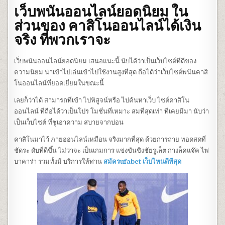
เว็บพนันออนไลน์ยอดนิยม ใน
ส่วนของ คาสิโนออนไลน์ได้เงิน
จริง ที่พวกเราจะ
เว็บพนันออนไลน์ยอดนิยม เสนอแนะนี้ นับได้ว่าเป็นเว็บไซต์ที่ดีของ
ความนิยม น่าเข้าไปเล่นเข้าไปใช้งานสูงที่สุด ถือได้ว่าเว็บไซต์พนันคาสิ
โนออนไลน์ที่ยอดเยี่ยมในขณะนี้
เลยก็ว่าได้ สามารถที่เข้า ไปพิสูจน์หรือ ไปค้นหาเว็บ ไซต์คาสิโน
ออนไลน์ ที่ถือได้ว่าเป็นโปร โมชั่นที่เหมาะ สมที่สุดเท่า ที่เคยมีมา นับว่า
เป็นเว็บไซต์ ที่ชูเอาความ สบายจากบ่อน
คาสิโนมาไว้ ภายออนไลน์เหมือน จริงมากที่สุด ด้วยการถ่าย ทอดสดที่
ชัดระ ดับที่ดีขึ้น ไม่ว่าจะ เป็นเกมการ แข่งขันชิงชัยรูเล็ต กางล็คแจ๊ค ไพ่
บาคาร่า รวมทั้งมี บริการให้ท่าน
สมัครufabet เว็บไหนดีทีสุด