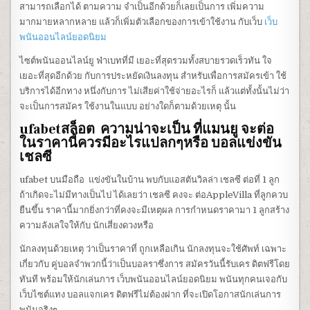
สามารถเลือกได้ ตามความ จำเป็นอีกด้วยก็เลยเป็นการ เพิ่มความ
มากมายหลากหลาย แล้วก็เพิ่มตัวเลือกของการเข้าใช้งาน กับเว็บ
เว็บ
พนันออนไลน์ยอดนิยม
ไซต์พนันออนไลน์ยู ฟ่าเบทที่มี เยอะที่สุดรวมทั้งสบายรวดเร็วทัน ใจ
เยอะที่สุดอีกด้วย กับการประหยัดเงินลงทุน สำหรับเพื่อการสมัครเข้า ใช้
บริการได้อีกทาง หนึ่งกับการ ไม่เสียค่าใช้จ่ายอะไรก็ แล้วแต่ทั้งนั้นไม่ว่า
จะเป็นการสมัคร ใช้งานในแบบ อย่างใดก็ตามด้วยเหตุ นั้น
ufabetสล็อต ความน่าจะเป็น ที่แมนยู จะต่อ
ในราคานี้ควรมีอะไรแปลกๆหรือ บอลแข่งขัน
เชลซี
ufabet บนมือถือ แข่งขันในบ้าน พบกับแอสตันวิลล่า เชลซี ต่อที่ 1 ลูก
ถ้าเกิดจะไม่มีทางเป็นไป ได้เลยว่า เชลซี คงจะ ต่อAppleVilla ที่ลูกควบ
ยืนขึ้น ราคานี้มากยิ่งกว่าที่คงจะมีเหตุผล การกำหนดราคามา 1 ลูกสร้าง
ความลังเลใจให้กับ นักเสี่ยงดวงหรือ
นักลงทุนด้วยเหตุ ว่าเป็นราคาที่ ถูกเหลือเกิน นักลงทุนจะใช้ศัพท์ เฉพาะ
เกี่ยวกับ คู่บอลจำพวกนี้ว่าเป็นบอลราซึ่งการ สมัครวันนี้รับเคร ดิตฟรีโดย
ทันที พร้อมให้นักเล่นการ เว็บพนันออนไลน์ยอดนิยม พนันทุกคนเจอกับ
เว็บไซต์แทง บอลแจกเคร ดิตฟรีไม่ต้องฝาก ที่จะเปิดโอกาสนักเล่นการ
พนันจริงๆ