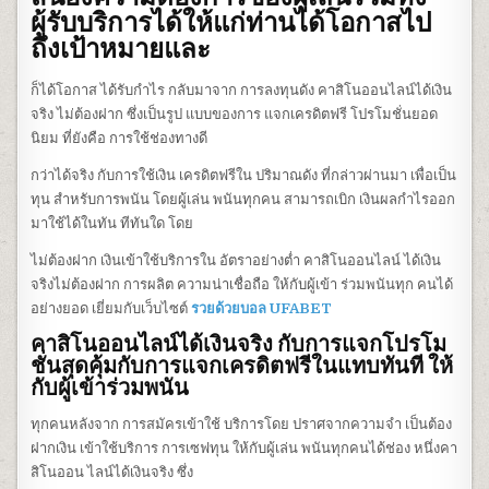
ผู้รับบริการได้ให้แก่ท่านได้โอกาสไป
ถึงเป้าหมายและ
ก็ได้โอกาส ได้รับกำไร กลับมาจาก การลงทุนดัง คาสิโนออนไลน์ได้เงิน
จริง ไม่ต้องฝาก ซึ่งเป็นรูป แบบของการ แจกเครดิตฟรี โปรโมชั่นยอด
นิยม ที่ยังคือ การใช้ช่องทางดี
กว่าได้จริง กับการใช้เงิน เครดิตฟรีใน ปริมาณดัง ที่กล่าวผ่านมา เพื่อเป็น
ทุน สำหรับการพนัน โดยผู้เล่น พนันทุกคน สามารถเบิก เงินผลกำไรออก
มาใช้ได้ในทัน ทีทันใด โดย
ไม่ต้องฝาก เงินเข้าใช้บริการใน อัตราอย่างต่ำ คาสิโนออนไลน์ ได้เงิน
จริงไม่ต้องฝาก การผลิต ความน่าเชื่อถือ ให้กับผู้เข้า ร่วมพนันทุก คนได้
อย่างยอด เยี่ยมกับเว็บไซต์
รวยด้วยบอล UFABET
คาสิโนออนไลน์ได้เงินจริง กับการแจกโปรโม
ชั่นสุดคุ้มกับการแจกเครดิตฟรีในแทบทันที ให้
กับผู้เข้าร่วมพนัน
ทุกคนหลังจาก การสมัครเข้าใช้ บริการโดย ปราศจากความจำ เป็นต้อง
ฝากเงิน เข้าใช้บริการ การเซฟทุน ให้กับผู้เล่น พนันทุกคนได้ช่อง หนึ่งคา
สิโนออน ไลน์ได้เงินจริง ซึ่ง