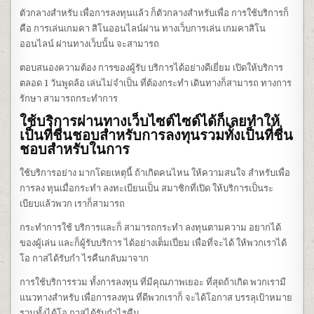
ตัวกลางสำหรับ เพื่อการลงทุนแล้ว ก็ตัวกลางสำหรับเพื่อ การใช้บริการก็
คือ การเล่นเกมคา สิโนออนไลน์ผ่าน ทางเว็บการเล่น เกมคาสิโน
ออนไลน์ ผ่านทางเว็บนั้น จะสามารถ
ตอบสนองความต้อง การของผู้รับ บริการได้อย่างดีเยี่ยม เปิดให้บริการ
ตลอด 1 วันพูดล้อ เล่นไม่จำเป็น ที่ต้องกระทำ เดินทางก็สามารถ ทางการ
รักษา สามารถกระทำการ
ใช้บริการผ่านทางเว็บไซต์ไซด์ได้ก็เลยทำให้
เป็นที่ชื่นชอบสำหรับการลงทุนรวมทั้งเป็นที่ชื่น
ชอบสำหรับในการ
ใช้บริการอย่าง มากโดยเหตุนี้ ถ้าเกิดคนไหน ให้ความสนใจ สำหรับเพื่อ
การลง ทุนเมื่อกระทำ ลงทะเบียนเป็น สมาชิกที่เปิด ให้บริการเป็นระ
เบียบแล้วพวก เราก็สามารถ
กระทำการใช้ บริการและก็ สามารถกระทำ ลงทุนตามความ อยากได้
ของผู้เล่น และก็ผู้รับบริการ ได้อย่างเต็มเปี่ยม เพื่อที่จะได้ ให้พวกเราได้
โอ กาสได้รับกำ ไรคืนกลับมาจาก
การใช้บริการรวม ทั้งการลงทุน ที่มีคุณภาพเยอะ ที่สุดถ้าเกิด พวกเรามี
แนวทางสำหรับ เพื่อการลงทุน ที่ดีพวกเราก็ จะได้โอกาส บรรลุเป้าหมาย
รวมทั้งได้โอ กาสได้รับกำไรคืน