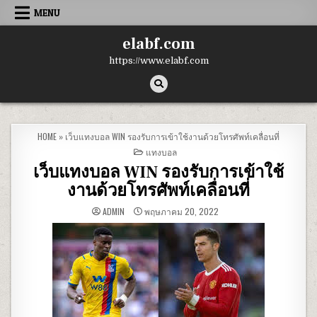
Skip
MENU
to
content
elabf.com
https://www.elabf.com
HOME
»
เว็บแทงบอล WIN รองรับการเข้าใช้งานด้วยโทรศัพท์เคลื่อนที่
POSTED
แทงบอล
IN
เว็บแทงบอล WIN รองรับการเข้าใช้
งานด้วยโทรศัพท์เคลื่อนที่
ADMIN
พฤษภาคม 20, 2022