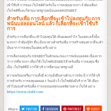
เข้าใช้บริ การของ เว็บไซต์สำหรับใน การลงทุนพวกเรา จำต้องเลือก
เว็บไซต์ที่และก็ตามมาตรฐาน
พนันบอลสดUFABET
สำหรับเพื่อ การเลือกที่จะเข้าไปลงทุนกับ การ
พนันบอลออนไลน์ แล้ว ก็เลือกที่จะเข้าใช้บริ
การ
สำหรับ การเลือกที่จะเข้าไปลงทุนให้ เห็นผลผลกำไร ในแต่ละครั้งนั้น
พวกเรา จำต้องรู้จัก ที่จะมีแนวทางสำหรับเพื่อ การสร้างช่องทาง ที่จะทำ
เงินจาก การลงทุนในแต่ละครั้ง อย่าง
การเลือกลงทุนกับ UFABETในลักษณะของ การพนันบอลสด เนื่องจาก
ว่า การที่พวกเรา เลือกใช้ เว็บไซต์UFABETสำหรับเพื่อ การลงทุน ซึ่ง
เป็น เว็บไซต์ที่มี การให้ บริ การที่ตามมาตรฐานมี
ความพร้อมเพรียง รวมทั้งมี ความยั่งยืนทางด้าน การเงิน มี การให้ บริ
การสำหรับ การลงทุนตลอด 1 วันแล้ว ก็ เว็บไซต์ยังมีบริ การ ให้ เลือก
เข้าไปมองสำหรับเพื่อ การแข่งบอลทุกแมตช์ผ่านทาง เว็บได้ อย่าง
https://www.elabf.com
TWITTER
FACEBOOK
PINTEREST
REDDIT
Share: