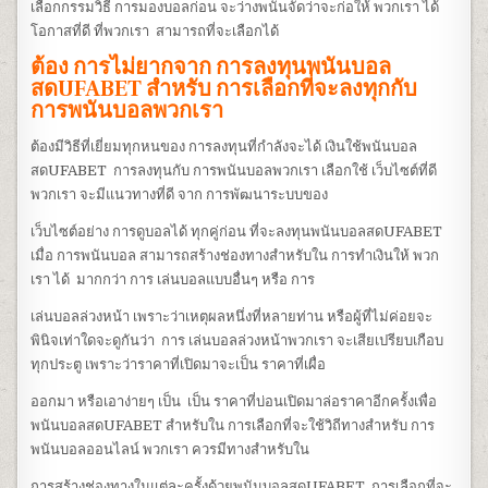
เลือกกรรมวิธี การมองบอลก่อน จะว่างพนันจัดว่าจะก่อให้ พวกเรา ได้
โอกาสที่ดี ที่พวกเรา สามารถที่จะเลือกได้
ต้อง การไม่ยากจาก การลงทุนพนันบอล
สดUFABET สำหรับ การเลือกที่จะลงทุกกับ
การพนันบอลพวกเรา
ต้องมีวิธีที่เยี่ยมทุกหนของ การลงทุนที่กำลังจะได้ เงินใช้
พนันบอล
สดUFABET การลงทุนกับ การพนันบอลพวกเรา เลือกใช้ เว็บไซต์ที่ดี
พวกเรา จะมีแนวทางที่ดี จาก การพัฒนาระบบของ
เว็บไซต์อย่าง การดูบอลได้ ทุกคู่ก่อน ที่จะลงทุน
พนันบอลสดUFABET
เมื่อ การพนันบอล สามารถสร้างช่องทางสำหรับใน การทำเงินให้ พวก
เรา ได้ มากกว่า การ เล่นบอลแบบอื่นๆ หรือ การ
เล่นบอลล่วงหน้า เพราะว่าเหตุผลหนึ่งที่หลายท่าน หรือผู้ที่ไม่ค่อยจะ
พินิจเท่าใดจะดูกันว่า การ เล่นบอลล่วงหน้าพวกเรา จะเสียเปรียบเกือบ
ทุกประตู เพราะว่าราคาที่เปิดมาจะเป็น ราคาที่เผื่อ
ออกมา หรือเอาง่ายๆ เป็น เป็น ราคาที่บ่อนเปิดมาล่อราคาอีกครั้งเพื่อ
พนันบอลสดUFABET สำหรับใน การเลือกที่จะใช้วิถีทางสำหรับ การ
พนันบอลออนไลน์ พวกเรา ควรมีทางสำหรับใน
การสร้างช่องทางในแต่ละครั้งด้วย
พนันบอลสดUFABET การเลือกที่จะ