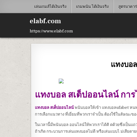
Skip
เล่นเกมส์ได้เงินจริง
เกมพนัน ได้เงินจริง
สูตรบาคาร
to
content
elabf.com
https://www.elabf.com
แทงบอล 
แทงบอล สเต็ปออนไลน์ การได้
แทงบอล สเต็ปออนไลน์
พนันบอลให้เข้า แทงบอลufabet หนทางส
การเลือกแนวทาง ที่เยี่ยมที่พวกเราจำเป็น ต้องใช้ในลัษณะข
ในเวลานี้มีพนันบอล ออนไลน์ให้พวกเราได้คิ ดด้วยซึ่งเป็นแ
ถ้าเกิด กระบวนการเล่นแทงบอลไม่ดี หรือเล่นแบบไ ม่เสียดายเ