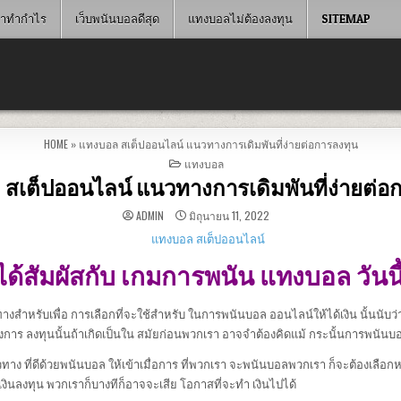
่าทำกำไร
เว็บพนันบอลดีสุด
แทงบอลไม่ต้องลงทุน
SITEMAP
HOME
»
แทงบอล สเต็ปออนไลน์ แนวทางการเดิมพันที่ง่ายต่อการลงทุน
POSTED
แทงบอล
IN
สเต็ปออนไลน์ แนวทางการเดิมพันที่ง่ายต่อ
ADMIN
มิถุนายน 11, 2022
สัมผัสกับ เกมการพนัน แทงบอล วันนี้ 
ำหรับเพื่อ การเลือกที่จะใช้สำหรับ ในการพนันบอล ออนไลน์ให้ได้เงิน นั้นนับว่าพ
องการ ลงทุนนั้นถ้าเกิดเป็นใน สมัยก่อนพวกเรา อาจจำต้องคิดแม้ กระนั้นการพนันบ
ถวทาง ที่ดีด้วยพนันบอล ให้เข้าเมื่อการ ที่พวกเรา จะพนันบอลพวกเรา ก็จะต้อง
งินลงทุน พวกเราก็บางทีก็อาจจะเสีย โอกาสที่จะทำ เงินไปได้