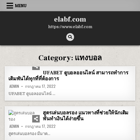
Skip
MENU
to
content
elabf.com
https://www.elabf.com
Category:
แทงบอล
UFABET ดูบอลออนไลน์ สามารถทำการ
เดิมพันได้ทุกที่ที่ต้องการ
ADMIN
กรกฎาคม 17, 2022
UFABET ดูบอลออนไลน์ …
สูตรเล่นบอลรอง แนวทางที่ช่วยให้นักเดิม
พันทำเงินได้ง่ายขึ้น
ADMIN
กรกฎาคม 17, 2022
สูตรเล่นบอลรอง มีมาต…