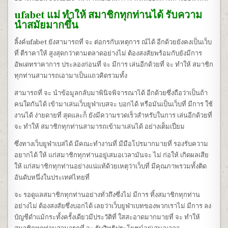
ufabet แม่ ทำให้ สมาชิกทุกท่านได้ รับความ
นำสมัยมากขึ้น
ลิ้งค์ufabet ยังสามารถที่ จะ ต่อกรกับเหตุการ ณ์ได้ อีกด้วยยังคงเป็นเว็บ
ที่ ตีราคาให้ สูงสุดกว่าตามตลาดอย่างไม่ ต้องสงสัยพร้อมกับยังมีการ
อัพเดทราคาการ ประลองก่อนที่ จะ มีการ เล่นอีกด้วยที่ จะ ทำให้ สมาชิก
ทุกท่านสามารถเอามาเป็นแถวคิดรวมทั้
ง
สามารถที่ จะ นำข้อมูลกลับมาพินิจพิจารณาได้ อีกด้วยซึ่งถือว่าเป็นถ้า
คนใดกันได้ เข้ามาเล่นเว็บยูฟ่าเบสจะ บอกได้ หรือมันเป็นเว็บที่ มีการ ใช้
งานได้ ง่ายดายที่ สุดและก็ ยังมีความรวดเร็วสำหรับในการ เล่นอีกด้วยที่
จะ ทำให้ สมาชิกทุกท่านสามารถเข้ามาเล่นได้ อย่างเต็มเปี่ยม
ซึ่งทางเว็บยูฟ่าเบสได้ มีคณะทำงานที่ มีมือโปรมากมายที่ รองรับความ
อยากได้ ให้ แก่สมาชิกทุกท่านอยู่เสมอเวลามันจะ ไม่ ก่อให้ เกิดผลเสีย
ให้ แก่สมาชิกทุกท่านอย่างแน่แท้ด้วยเหตุว่าเว็บที่ มีคุณภาพรวมทั้งติด
อันดับหนึ่งในประเทศไทยที่
จะ รอดูแลสมาชิกทุกท่านอย่างทั่วถึงซึ่งไม่ มีการ ทิ้งสมาชิกทุกท่าน
อย่างไม่ ต้องสงสัยซึ่งบอกได้ เลยว่าเว็บยูฟ่าเบทของพวกเราไม่ มีการ ลง
บัญชีดำแม้กระทั้งครั้งเดียวมีประวัติที่ ใสสะอาดมากมายที่ จะ ทำให้