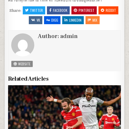
สมาชิกทุกท่านสามารถที่ จะ รับสิทธิประโยชน์อยู่เสมอเวลา
TWITTER
FACEBOOK
PINTEREST
REDDIT
Share:
VK
DIGG
LINKEDIN
MIX
Author:
admin
WEBSITE
Related Articles