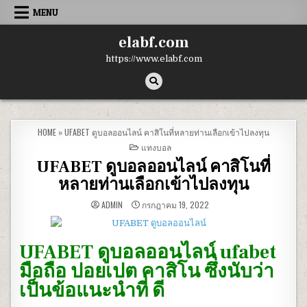
Skip
MENU
to
content
elabf.com
https://www.elabf.com
HOME
»
UFABET ดูบอลออนไลน์ คาสิโนที่หลายท่านเลือกเข้าไปลงทุน
POSTED
แทงบอล
IN
UFABET ดูบอลออนไลน์ คาสิโนที่
หลายท่านเลือกเข้าไปลงทุน
ADMIN
กรกฎาคม 19, 2022
UFABET ดูบอลออนไลน์ ufabet
มือถือ ปอยเปต คาสิโน ซึ่งนับว่า
เป็นข้อแนะนำที่ ดี