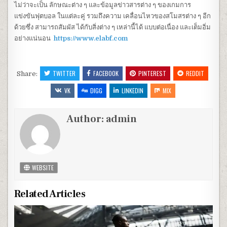
ไม่ว่าจะเป็น ลักษณะต่าง ๆ และข้อมูลข่าวสารต่าง ๆ ของเกมการ
แข่งขันฟุตบอล ในแต่ละคู่ รวมถึงความ เคลื่อนไหวของสโมสรต่าง ๆ อีก
ด้วยซึ่ง สามารถสัมผัส ได้กับสิ่งต่าง ๆ เหล่านี้ได้ แบบต่อเนื่อง และเต็มอิ่ม
อย่างแน่นอน
https://www.elabf.com
TWITTER
FACEBOOK
PINTEREST
REDDIT
Share:
VK
DIGG
LINKEDIN
MIX
Author:
admin
WEBSITE
Related Articles