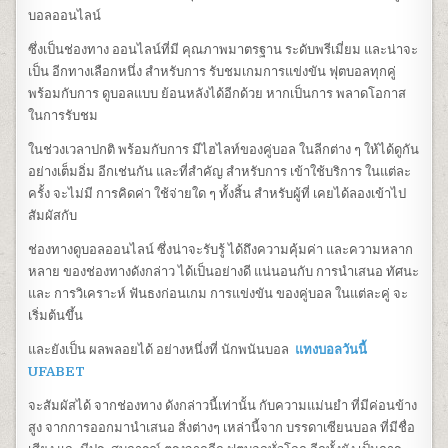
บอลออนไลน์
ซึ่งเป็นช่องทาง ออนไลน์ที่มี คุณภาพมาตรฐาน ระดับพรีเมี่ยม และน่าจะ
เป็น อีกทางเลือกหนึ่ง สำหรับการ รับชมเกมการแข่งขัน ฟุตบอลทุกคู่
พร้อมกับการ ดูบอลแบบ ย้อนหลังได้อีกด้วย หากเป็นการ พลาดโอกาส
ในการรับชม
ในช่วงเวลาปกติ พร้อมกับการ มีไฮไลท์ของคู่บอล ในลีกต่าง ๆ ให้ได้ดูกัน
อย่างเต็มอิ่ม อีกเช่นกัน และที่สำคัญ สำหรับการ เข้าใช้บริการ ในแต่ละ
ครั้ง จะไม่มี การคิดค่า ใช้จ่ายใด ๆ ทั้งสิ้น สำหรับผู้ที่ เคยได้ลองเข้าไป
สัมผัสกับ
ช่องทางดูบอลออนไลน์ ซึ่งน่าจะรับรู้ ได้ถึงความคุ้มค่า และความหลาก
หลาย ของช่องทางดังกล่าว ได้เป็นอย่างดี แน่นอนกับ การนำเสนอ ทัศนะ
และ การวิเคราะห์ ฟันธงก่อนเกม การแข่งขัน ของคู่บอล ในแต่ละคู่ จะ
เริ่มต้นขึ้น
และยังเป็น ผลพลอยได้ อย่างหนึ่งที่ นักพนันบอล
แทงบอลวันนี้
UFABET
จะสัมผัสได้ จากช่องทาง ดังกล่าวนี้เท่านั้น กับความแม่นยำ ที่มีค่อนข้าง
สูง จากการออกมานำเสนอ สิ่งต่างๆ เหล่านี้จาก บรรดาเซียนบอล ที่มีชื่อ