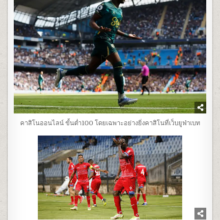
คาสิโนออนไลน์ ขั้นต่ำ100 โดยเฉพาะอย่างยิ่งคาสิโนที่เว็บยูฟ่าเบท