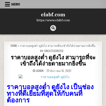
Skip
MENU
to
content
elabf.com
https://www.elabf.com
HOME
»
ราคาบอลสูงต่ำ ดูยังไง สามารถที่จะเข้าถึงได้ง่ายดายมากยิ่งขึ้น
POSTED
UNCATEGORIZED
IN
ราคาบอลสูงต่ำ ดูยังไง สามารถที่จะ
เข้าถึงได้ง่ายดายมากยิ่งขึ้น
ADMIN
ธันวาคม 15, 2021
ราคาบอลสูงต่ำ ดูยังไง เป็นช่อง
ทางที่ดีเยี่ยมที่สุดให้กับคนที่
ต้องการ