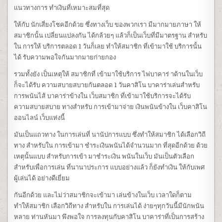
แนวทางการ ทำเงินที่เหมาะสมที่สุด
ให้กับ นักเสี่ยงโชคอีกด้วย ซึ่งทางเว็บ ของพวกเรา มีมากมายภาษา ให้
สมาชิกนั้น เปลี่ยนแปลงกัน ได้กล้วยๆ แล้วก็เป็นเว็บที่มีมาตรฐาน สำหรับ
ใน การให้ บริการตลอด 1 วันก็เลย ทำให้สมาชิก ที่เข้ามาใช้ บริการนั้น
ได้ รับความพอใจกันมากมายก่ายกอง
รวมทั้งยัง เป็นเหตุให้ สมาชิกที่ เข้ามาใช้บริการ ไพ่บาคาร่ าด้านในเว็บ
ก็จะได้รับ ความสบายสบายกันตลอด 1 วันคาสิโน บาคาร่าเล่นสำหรับ
การพนันไส้ บาคาร่าข้างใน เว็บสมาชิก ที่เข้ามาใช้บริการจะได้รับ
ความสบายสบาย ทางสำหรับ การเข้ามาจ่าย เงินพนันข้างใน เว็บคาสิโน
ออนไลน์ เว็บแห่งนี้
มันเป็นแถวทาง ในการเล่นที่ นานัปการแบบ ซึ่งทำให้สมาชิก ได้เลือกวิถี
ทาง สำหรับใน การเข้ามา ชำระเงินพนันได้จำนวนมาก ที่สุดอีกด้วย ด้วย
เหตุนั้นแบบ สำหรับการเข้า มาชำระเงิน พนันในเว็บ มันเป็นตัวเลือก
สำหรับเพื่อการเล่น ที่นานาประการ แบบอย่างแล้ว ก็ยังทำเงิน ให้กับเพศ
ผู้เล่นได้ อย่างดีเยี่ยม
กันอีกด้วย และไม่ว่าสมาชิกจะเข้ามา เล่นข้างในเว็บ เวลาใดก็ตาม
ทำให้สมาชิก เลือกวิถีทาง สำหรับใน การเล่นได้ ง่ายๆทุกวันนี้มีนักพนัน
หลาย ท่านหันมา พึงพอใจ การลงทุนกับคาสิโน บาคาร่าที่เป็นการสร้าง