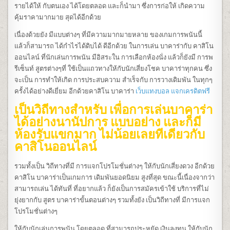
รายได้ให้ กับตนเอง ได้โดยตลอด และก็นำมา ซึ่งการก่อให้ เกิดความ
คุ้มราคามากมาย สุดได้อีกด้วย
เนื่องด้วยยัง มีแบบต่างๆ ที่มีความมากมายหลาย ของเกมการพนันนี้
แล้วก็สามารถ ได้กำไรได้ดิบได้ ดีอีกด้วย ในการเล่น บาคาร่ากับ คาสิโน
ออนไลน์ ที่นักเล่นการพนัน มีอิสระใน การเลือกห้องนั่ง แล้วก็ยังมี การพ
รีเซ็นท์ สูตรต่างๆที่ ใช้เป็นแถวทางให้กับนักเสี่ยงโชค บาคาร่าทุกคน ซึ่ง
จะเป็น การทำให้เกิด การประสบความ สำเร็จกับ การวางเดิมพัน ในทุกๆ
ครั้งได้อย่างดีเยี่ยม อีกด้วยคาสิโน บาคาร่า
เว็บแทงบอล แจกเครดิตฟรี
เป็นวิถีทางสำหรับ เพื่อการเล่นบาคาร่า
ได้อย่างนานัปการ แบบอย่าง และก็มี
ห้องรับแขกมาก ไม่น้อยเลยทีเดียวกับ
คาสิโนออนไลน์
รวมทั้งเป็น วิถีทางที่มี การแจกโปรโมชั่นต่างๆ ให้กับนักเสี่ยงดวง อีกด้วย
คาสิโน บาคาร่าเป็นเกมการ เดิมพันยอดนิยม สูงที่สุด ขณะนี้เนื่องจากว่า
สามารถเล่น ได้ทันที่ ที่อยากแล้ว ก็ยังเป็นการสมัครเข้าใช้ บริการที่ไม่
ยุ่งยากกับ สูตร บาคาร่าขั้นตอนต่างๆ รวมทั้งยัง เป็นวิถีทางที่ มีการแจก
โปรโมชั่นต่างๆ
ให้กับนักเล่นการพนัน โดยตลอด ที่สามารถประหยัด เงินลงทุน ให้กับนัก