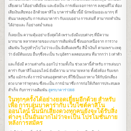
เสี่ยงดวง ได้อย่างดีเยี่ยม และยังเป็น การเพิ่มเจอการการ ลงทุนที่ไม่ ต้อง
เสียเงินเสียทอง อีกด้วยคาสิโน บาคาร่าเดี๋ยวนี้มี นักพนันเยอะมากๆ ที่
หันมาลงทุนกับ การเล่นบาคาร่า กับแบบอย่าง การเล่นที่ สามารถทำเงิน
ได้ง่ายและ ก็อย่างสม่ำเสมอ
ก็เลยเป็น ความคุ้มอย่าง ยิ่งสุดได้ เพราะยังมีแบบต่างๆ ที่มีความ
มากมาย หลากหลายของ เกมการเดิมพันนี้ ซึ่งนอกเหนือจาก การวาง
เดิมพัน ในรูปทั่วๆไป ไม่ว่าจะเป็น ฝั่งสีแดงหรือ สีน้ำเงินก็ ตามเพราะเหตุ
ว่า ยังมีต้นแบบ อื่นๆซึ่งจะเป็น ระบุอัตรา ผลตอบแทน ที่มากกว่า 1 เท่าตัว
และก็ยังมี ความต่างกัน ออกไป รวมทั้งใน ช่วงเวลานี้สำหรับ การเล่นบา
คาร่า กับคาสิโนออนไลน์ ยังมีความ มากมายหลาย ทั้งยังห้อง รับแขก
หรือ แม้กระทั่ง การนำเสนอสูตรต่างๆ ที่ใช้เป็นแถวทาง ให้กับนักเสี่ยง
ดวง บาคาร่าทุกคน ซึ่งจะเป็น การนำมาซึ่ง การก่อให้เกิดการประสบผล
สำเร็จ กับการวางเดิมพัน
สูตรบาคาร่า168
ในทุกๆครั้งได้อย่างยอดเยี่ยมอีกด้วย สำหรับ
เพื่อ การเล่นบาคาร่ากับ เว็บไซต์คาสิโน
ออนไลน์ นั้นนักเสี่ยงดวงทุกคนยังจะได้รับสิ่ง
ต่างๆ เป็นอันมากไม่ว่าจะเป็น โปรโมชั่นภาย
หลังการสมัคร