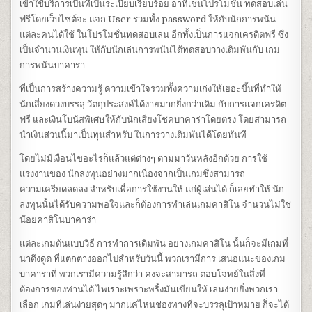
เข้าใช้บริการเป็นที่เป็นระเบียบเรียบร้อย อาทิเช่นโปรโมชั่น ทดสอบเล่น
ฟรีโดยเว็บไซต์จะ แจก User รวมทั้ง password ให้กับนักการพนัน
แต่ละคนได้ใช้ ในโปรโมชั่นทดสอบเล่น อีกทั้งเป็นการแจกเครดิตฟรี ซึ่ง
เป็นจำนวนเงินทุน ให้กับนักเล่นการพนันได้ทดสอบวางเดิมพันกับ เกม
การพนันบาคาร่า
ที่เป็นการสร้างความรู้ ความเข้าใจรวมทั้งความเก่งให้เยอะขึ้นที่ทำให้
นักเสี่ยงดวงบรรลุ วัตถุประสงค์ได้ง่ายมากยิ่งกว่าเดิม กับการแจกเครดิต
ฟรี และเงินโบนัสพิเศษให้กับนักเสี่ยงโชคบาคาร่าโดยตรง โดยสามารถ
นำเงินส่วนนี้มาเป็นทุนสำหรับ ในการวางเดิมพันได้โดยทันที
โดยไม่มีเงื่อนไขอะไรก็แล้วแต่ต่างๆ ตามมาวันหลังอีกด้วย การใช้
แรงงานของ นักลงทุนอย่างมากเนื่องจากเป็นเกมซึ่งสามารถ
ความเครียดลดลง สำหรับเพื่อการใช้งานให้ แก่ผู้เล่นได้ ก็เลยทำให้ นัก
ลงทุนนั้นได้รับความพอใจและก็ต้องการทำเล่นเกมคาสิโน จำนวนไม่ใช่
น้อยคาสิโนบาคาร่า
แต่ละเกมต้นแบบวิธี การทำการเดิมพัน อย่างเกมคาสิโน นั้นก็จะมีเกมที่
น่าดึงดูด ที่แตกต่างออกไปสำหรับวันนี้ พวกเรามีการ เสนอแนะของเกม
บาคาร่าที่ พวกเรามีความรู้สึกว่า คงจะสามารถ ตอบโจทย์ในสิ่งที่
ต้องการของท่านได้ ไพเราะเพราะพริ้งมันเขียนให้ เล่นง่ายยิ่งพวกเรา
เลือก เกมที่เล่นง่ายสุดๆ มากแค่ไหนช่องทางที่จะบรรลุเป้าหมาย ก็จะได้