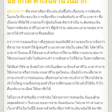
อยากได้ ทำเงินจำนวนมาก
สูตร บาคาร่า
ที่พวกเขาเลือก ที่จะเล่น มันขึ้นกับ เลือกเกม การเดิมพัน
ในเกมใด ที่จะชนะเงิน การเลือกที่จะวางเดิมพันกับ คาสิโน บาคาร่า ซึ่ง
เป็นเกม ที่เปิดใช้ งานเกมเร็ว ผู้พนันก็เลย คิดว่าจำเป็น จะต้องชนะเงิน
โดยการเดิมพัน คาสิโนบาคาร่า ที่ผู้เข้าร่วม แต่ละคน เอามาลงทุน หาก
อยากได้ สร้างแนวทาง ที่ยอดเยี่ยม
กว่า การวางแผนเข้ามา เพื่อรูปแบบ ของเงิน่ทีมี ความชอบใจ มากยิ่งกว่า
ที่สามารถ ช่วยทำให้ ผู้เล่นสร้าง แนวทางหาเงินใน แต่ละโต๊ะ ได้คาสิโน
บาคาร่าในขณะนี้ ก็มีหนทาง สำหรับการใช้งาน ที่มีความสบาย ต่อการ
ใช้แรงงานอย่างยิ่ง ไม่ต้องกระทำ การเดินทาง ไปใช้งาน ในสถานที่ต่างๆ
ให้เสียค่าใช้จ่าย อีกต่อไปราวกับในอดีตกาล อีกแล้วคาสิโน บาคาร่าการ
ใช้แรงงาน หรือการเล่น เกมคาสิโน ยุคใหม่จะ เป็นยังไง ประเดี๋ยวพวก
เราจะกระทำ การเสนอแนะ เพื่อท่านสามารถ กระทำการ ใช้งานได้ง่าย
เข้าไปใหญ่ รวมทั้งบรรลุ ผลสำเร็จจากที่ท่านอยากได้ แล้วก็ได้รับ กำไร
คืนกลับ มาจะมีผล ให้สมาชิกได้
ได้โอกาส สำหรับเพื่อ การทำเงิน ได้ง่ายจากการเล่นพนัน นั่นเองด้วย
เหตุผลดังกล่าว ในระบบ ของการจ่าย เงินพนันเกม ไพ่บาคาร่า ผ่านทาง
เว็บ คาสิโนในเว็บนี้มี หนทางสำหรับ เพื่อการชำระเงิน พนันให้ สมาชิก