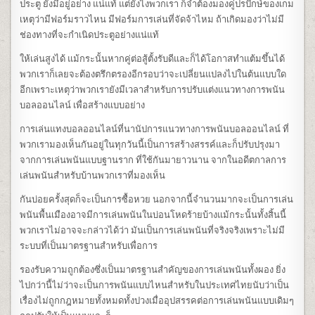
ประตู ยังมีอยู่อย่าง แน่แท้ แต่ยังไงพวกเรา ก็จำต้องมองคู่ปรปักษ์ของเกม
เหตุว่ามีฟอร์มราวไหน มีฟอร์มการเล่นที่จัดจ้าไหม ถ้าเกิดมองว่าไม่มี
ช่องทางที่จะกำเนิดประตูอย่างแน่แท้
ให้เล่นสูงได้ แม้กระนั้นหากคู่ต่อสู้ตั้งรับดีและก็ได้โอกาสทำแต้มขึ้นได้
พวกเราก็เลยจะต้องตรึกตรองอีกรอบว่าจะเปลี่ยนแปลงไปในต้นแบบใด
อีกเพราะเหตุว่าพวกเรายังมีเวลาสำหรับการปรับแต่งแนวทางการพนัน
บอลออนไลน์ เพื่อสร้างแบบอย่าง
การเล่นแทงบอลออนไลน์ที่นานัปการแนวทางการพนันบอลออนไลน์ ที่
พวกเรามองเห็นกันอยู่ในทุกวันนี้เป็นการสร้างสรรค์และก็ปรับปรุงมา
จากการเล่นพนันแบบฐานราก ที่ใช้กันมายาวนาน จากในอดีตกาลการ
เล่นพนันสำหรับบ้านพวกเราที่มองเห็น
กันบ่อยครั้งสุดก็จะเป็นการซื้อหวย นอกจากนี้จำนวนมากจะเป็นการเล่น
พนันพื้นเมืองอาจมีการเล่นพนันในบ่อนโหดร้ายบ้างแม้กระนั้นทั้งสิ้นนี้
พวกเราไม่อาจจะกล่าวได้ว่า มันเป็นการเล่นพนันที่จริงจริงเพราะไม่มี
ระบบที่เป็นมาตรฐานสำหรับเพื่อการ
รองรับความถูกต้องซึ่งเป็นมาตรฐานสำคัญของการเล่นพนันทั้งผอง ยิ่ง
ไปกว่านี้ไม่ว่าจะเป็นการพนันแบบไหนสำหรับในประเทศไทยนับว่าเป็น
เรื่องไม่ถูกกฎหมายทั้งหมดทั้งปวงเมื่ออุปสรรคต่อการเล่นพนันแบบเดิมๆ