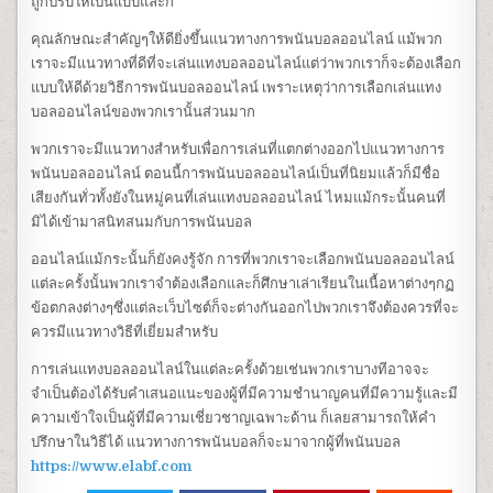
ถูกปรับให้เป็นแบบและก็
คุณลักษณะสำคัญๆให้ดียิ่งขึ้นแนวทางการพนันบอลออนไลน์ แม้พวก
เราจะมีแนวทางที่ดีที่จะเล่นแทงบอลออนไลน์แต่ว่าพวกเราก็จะต้องเลือก
แบบให้ดีด้วยวิธีการพนันบอลออนไลน์ เพราะเหตุว่าการเลือกเล่นแทง
บอลออนไลน์ของพวกเรานั้นส่วนมาก
พวกเราจะมีแนวทางสำหรับเพื่อการเล่นที่แตกต่างออกไปแนวทางการ
พนันบอลออนไลน์ ตอนนี้การพนันบอลออนไลน์เป็นที่นิยมแล้วก็มีชื่อ
เสียงกันทั่วทั้งยังในหมู่คนที่เล่นแทงบอลออนไลน์ ไหมแม้กระนั้นคนที่
มิได้เข้ามาสนิทสนมกับการพนันบอล
ออนไลน์แม้กระนั้นก็ยังคงรู้จัก การที่พวกเราจะเลือกพนันบอลออนไลน์
แต่ละครั้งนั้นพวกเราจำต้องเลือกและก็ศึกษาเล่าเรียนในเนื้อหาต่างๆกฏ
ข้อตกลงต่างๆซึ่งแต่ละเว็บไซต์ก็จะต่างกันออกไปพวกเราจึงต้องควรที่จะ
ควรมีแนวทางวิธีที่เยี่ยมสำหรับ
การเล่นแทงบอลออนไลน์ในแต่ละครั้งด้วยเช่นพวกเราบางทีอาจจะ
จำเป็นต้องได้รับคำเสนอแนะของผู้ที่มีความชำนาญคนที่มีความรู้และมี
ความเข้าใจเป็นผู้ที่มีความเชี่ยวชาญเฉพาะด้าน ก็เลยสามารถให้คำ
ปรึกษาในวิธีได้ แนวทางการพนันบอลก็จะมาจากผู้ที่พนันบอล
https://www.elabf.com