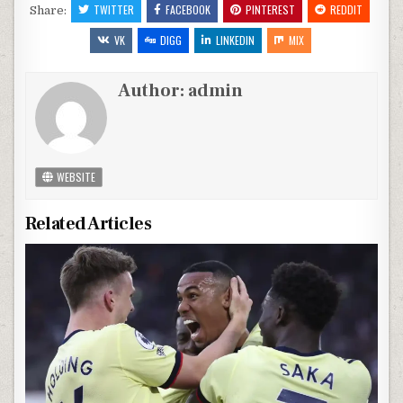
TWITTER
FACEBOOK
PINTEREST
REDDIT
Share:
VK
DIGG
LINKEDIN
MIX
Author:
admin
WEBSITE
Related Articles