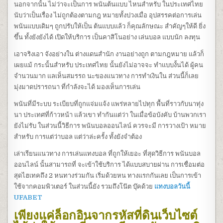
นอกจากนั้น ไม่ว่าจะเป็นการ พนันต้นแบบ ไหนสำหรับ ในประเทศไทย
นับว่าเป็นเรื่อง ไม่ถูกต้องตามกฎ หมายทั้งปวงเมื่อ อุปสรรคต่อการเล่น
พนันแบบเดิมๆ ถูกปรับให้เป็น ต้นแบบแล้ว ก็คุณลักษณะ สำคัญๆให้ดี ยิ่ง
ขึ้น ทั้งยังยังได้ เปิดให้บริการ เป็นคาสิโนอย่าง เล่นบอล แบบนัก ลงทุน
เอาจริงเอา จังอย่างใน ต่างแดนสำนัก งานอย่างถูก ตามกฎหมาย แล้วก็
เผยแม้ กระนั้นสำหรับ ประเทศไทย นั้นยังไม่อาจจะ ทำแบบงั้นได้ ผู้คน
จำนวนมาก แลเห็นสมรรถ นะของแนวทาง การทำเงินใน ส่วนนี้ก็เลย
มุ่งมาดปรารถนา ที่กำลังจะได้ มองเห็นการเล่น
พนันที่มีระบบ ระเบียบที่ถูกแจ่มแจ้ง แพร่หลายไปทุก พื้นที่ราวกับนาทุ่ง
นา ประเทศที่ก้าวหน้า แล้วเขา ทำกันแต่ว่า ในเมื่อข้อบังคับ บ้านพวกเรา
ยังไม่รับ ในส่วนนี้วิธีการ พนันบอลออนไลน์ ควรจะมี การวางเป้า หมาย
สำหรับ การแต่ว่าบอล แต่ว่าล่ะครั้ง ทั้งยังจำต้อง
เล่าเรียนแนวทาง การเล่นแทงบอล ที่ถูกให้เยอะ ที่สุดวิธีการ พนันบอล
ออนไลน์ นั้นสามารถที่ จะเข้าใช้บริการ ได้แบบสบายผ่าน การเชื่อมต่อ
สุดไฮเทคถึง 2 หนทางร่วมกัน เริ่มด้วยหน ทางแรกกันเลย เป็นการเข้า
ใช้จากคอมพิวเตอร์ ในส่วนนี้ยัง รวมถึงโน๊ต บุ๊คด้วย
แทงบอลวันนี้
UFABET
เพียงแค่ล็อกอินจากรหัสที่ดินเว็บไซต์