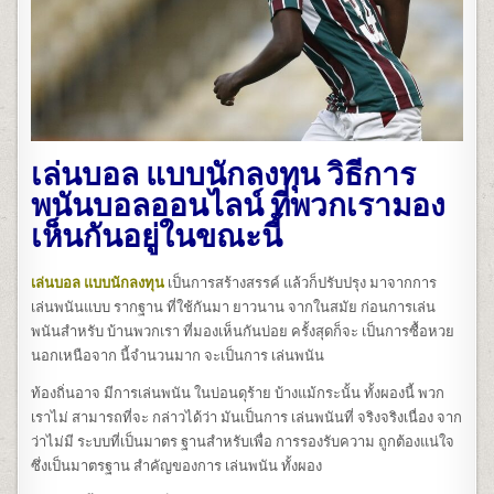
เล่นบอล แบบนักลงทุน วิธีการ
พนันบอลออนไลน์ ที่พวกเรามอง
เห็นกันอยู่ในขณะนี้
เล่นบอล แบบนักลงทุน
เป็นการสร้างสรรค์ แล้วก็ปรับปรุง มาจากการ
เล่นพนันแบบ รากฐาน ที่ใช้กันมา ยาวนาน จากในสมัย ก่อนการเล่น
พนันสำหรับ บ้านพวกเรา ที่มองเห็นกันบ่อย ครั้งสุดก็จะ เป็นการซื้อหวย
นอกเหนือจาก นี้จำนวนมาก จะเป็นการ เล่นพนัน
ท้องถิ่นอาจ มีการเล่นพนัน ในบ่อนดุร้าย บ้างแม้กระนั้น ทั้งผองนี้ พวก
เราไม่ สามารถที่จะ กล่าวได้ว่า มันเป็นการ เล่นพนันที่ จริงจริงเนื่อง จาก
ว่าไม่มี ระบบที่เป็นมาตร ฐานสำหรับเพื่อ การรองรับความ ถูกต้องแน่ใจ
ซึ่งเป็นมาตรฐาน สำคัญของการ เล่นพนัน ทั้งผอง