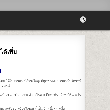
ด้เพิ่ม
ย
ย ได้รับความน่าไว้วางใจสูง ที่สุดทางพวกเรานั้นมีบริการ ที่
 5 นาที
งแม่นยำว่า เวลาใดควรจะทำอะไรควร ศึกษาค้นคว้าหาวิธีเล่น ใน
 สงสัยอย่างยิ่งจริงๆแล้วก็เป็น อีกหนึ่งลู่ทางที่คน