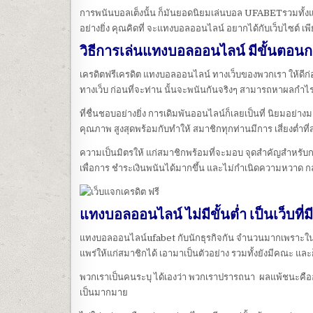
การพนันบอลเต็งนั้น ก็มันยอดนิยมเล่นบอล UFABETรวมทั้งแถมมี
อย่างยิ่ง คุณคิดที่ จะแทงบอลออนไลน์ อยากได้กับเว็บไซต์ เพ
วิธีการเล่นแทงบอลออนไลน์ มีขั้นตอนการ
เครดิตฟรีเครดิต แทงบอลออนไลน์ ทางเว็บของพวกเรา ให้ดีก
ทางเว็บ ก่อนที่จะท่าน นั้นจะพนันกันจริงๆ สามารถหาผลกำไร 
ที่ชื่นชอบอย่างยิ่ง การเดิมพันออนไลน์ก็เลยเป็นที่ นิยมอย่า
คุณภาพ สูงสุดพร้อมกับทำให้ สมาชิกทุกท่านมีการ เสี่ยงต่ำที่ส
ความเป็นมิตรให้ แก่สมาชิกพร้อมที่จะมอบ จุดสำคัญสำหรับกา
เพื่อการ ชำระเงินพนันได้มากขึ้น และไม่กำเนิดความหวาด กลัว
แทงบอลออนไลน์ ไม่มีขั้นต่ำ เป็นเว็บที่
แทงบอลออนไลน์ufabet กับนักธุรกิจกัน จำนวนมากเพราะในแต่ล
แพร่ให้แก่สมาชิกได้ เอามาเป็นตัวอย่าง รวมทั้งยังมีคณะ แล
พวกเราเป็นคนระบุ ได้เองว่า พวกเราปรารถนา ผลแพ้ชนะคืออะไ
เป็นมากมาย