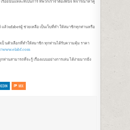
ง เรื่อยนั่นแหละที่เป็นการ ที่พวกเราจำต้องพินิจ พิจารณาหาคู่
้วufabetผู้ ช่วยเหลือ เป็นเว็บที่ทำ ให้สมาชิกทุกท่านหรือ
คงเป็ นตัวเลือกที่ทำให้สมาชิก ทุกท่านได้รับความคุ้ม ราคา
://www.elabf.com
กท่านสามารถที่จะรู้ เรื่องแบบอย่างการเล่น ได้ง่ายมากยิ่ง
KEDIN
MIX