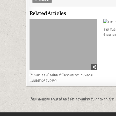
Related Articles
ราคาบอลส
ง่ายดายม
เว็บพนันออนไลน์88 ที่มีความมากมายหลาย
แบบอย่างครบวงจร
เมนู
← เว็บแทงบอลแจกเครดิตฟรี เงินลงทุนสำหรับ การฝากเข้าม
นำทาง
เรื่อง