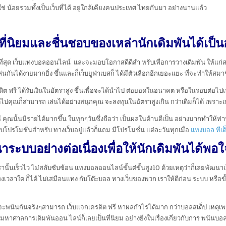
น้อยรวมทั้งเป็นเว็บที่ได้ อยู่ใกล้เคียงคนประเทศ ไทยกันมา อย่างนานแล้ว
ี่นิยมและชื่นชอบของเหล่านักเดิมพันได้เป็นอ
ที่สุด เว็บแทงบอลออนไลน์ และจะมอบโอกาสดีดีสำ หรับเพื่อการวางเดิมพัน ให้แก่สมา
นได้ง่ายมากยิ่ง ขึ้นและก็เว็บยูฟ่าเบสก็ ได้มีตัวเลือกอีกเยอะแยะ ที่จะทำให้สมา
ต ฟรี ได้รับเงินในอัตราสูง ขึ้นเพื่อจะได้นำไป ต่อยอดในอนาคต หรือในรอบต่อไปเพื่อ 
คุณก็สามารถ เล่นได้อย่างสนุกคุณ จะลงทุนในอัตราสูงเกิน กว่าเดิมก็ได้ เพราะเ
ให้ คุณนั้นมีรายได้มากขึ้น ในทุกๆวันซึ่งถือว่า เป็นผลในด้านดีเป็น อย่างมากทำให้ท่
รับโปรโมชั่นสำหรับ ทางเว็บอยู่แล้วก็แถม มีโปรโมชั่น แต่ละวันทุกเมื่อ
แทงบอล ทีเด
ะบบอย่างต่อเนื่องเพื่อให้นักเดิมพันได้พ
นั้นเร็วไว ไม่สลับซับซ้อน แทงบอลออนไลน์ขั้นต่ขั้นสูง10 ด้วยเหตุว่าก็เลยพัฒนาเว
แทงเวลาใด ก็ได้ ไม่เสมือนแทง กับโต๊ะบอล ทางเว็บของพวก เราให้ดีก่อน ระบบ หรื
ั้นจะพนันกันจริงๆสามารถ เว็บแจกเครดิต ฟรี หาผลกำไรได้มาก กว่าบอลสเต็ป เหตุเพ
 มหาศาลการเดิมพันออน ไลน์ก็เลยเป็นที่นิยม อย่างยิ่งในเรื่องเกี่ยวกับการ พนันบอ