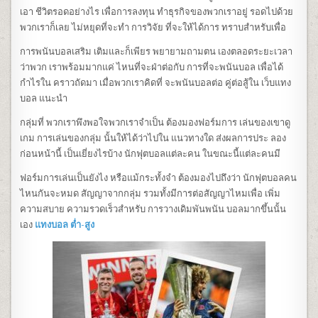
เอา ชีวิตรอดอย่างไร เพื่อการลงทุน ทำธุรกิจของพวกเราอยู่ รอดไปด้วย
พวกเราก็เลย ไม่หยุดที่จะทำ การวิจัย ที่จะให้ได้การ ทราบสำหรับเพื่อ
การพนันบอลเสริม เติมและก็เพียร พยายามถามตน เองตลอดระยะเวลา
ว่าพวก เราพร้อมมากแค่ ไหนที่จะฝ่าต่อกับ การที่จะพนันบอล เพื่อได้
กำไรใน คราวถัดมา เมื่อพวกเราคิดที่ จะพนันบอลต่อ คู่ต่อสู้ใน เว็บแทง
บอล แนะนำ
กลุ่มที่ พวกเราพึงพอใจพวกเราจำเป็น ต้องมองฟอร์มการ เล่นของเขาดู
เกม การเล่นของกลุ่ม นั้นให้ได้ว่าไปใน แนวทางใด ส่งผลการประ ลอง
ก่อนหน้านี้ เป็นเยี่ยงไรบ้าง นักฟุตบอลแต่ละคน ในขณะนี้แต่ละคนมี
ฟอร์มการเล่นเป็นยังไง หรือแม้กระทั้งจำ ต้องมองไปถึงว่า นักฟุตบอลคน
ไหนกันจะหมด สัญญาจากกลุ่ม รวมทั้งมีการต่อสัญญาไหมเพื่อ เพิ่ม
ความสบาย ความรวดเร็วสำหรับ การวางเดิมพันพนัน บอลมากขึ้นนั้น
เอง
แทงบอล ต่ำ-สูง