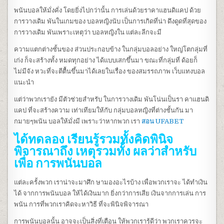
พนันบอลให้มั่งคั่ง โดยยิ่งไปกว่านั้น การเล่นด้วยราคาแฮนดิแคป ด้วย
การวางเดิม พันในเกมของ บอลหญิงนับ เป็นการเกิดที่น่า ดึงดูดที่สุดของ
การวางเดิม พันเพราะเหตุว่า บอลหญิงใน แต่ละลีกจะมี
ความแตกต่างชั้นของ ส่วนประกอบข้าง ในกลุ่มบอลอย่าง ใหญ่โตกลุ่มที่
เก่ง ก็จะสร้างทั้ง หมดทุกอย่าง ได้แบบเสกขึ้นมา ขณะที่กลุ่มที่ ด้อยก็
ไม่มีจัง หวะที่จะตีตื้นขึ้นมาได้เลยในเรื่อง ของสมรรถภาพ เว็บแทงบอล
แนะนำ
แต่ว่าพวกเรายัง มีตัวช่วยสำหรับ ในการวางเดิม พันโน่นเป็นรา คาแฮนดิ
แคป ที่จะสร้างความ เท่าเทียมให้กับ กลุ่มบอลหญิงที่ต่างชั้นกัน มา
กมายๆพนัน บอลให้มั่งมี เพราะว่าหากพวก เรา
สอน UFABET
ได้ทดลอง เรียนรู้รวมทั้งคิดพินิจ
พิจารณาถึง เหตุรวมทั้ง ผลว่าสำหรับ
เพื่อ การพนันบอล
แต่ละครั้งพวก เราน่าจะมาศึก ษามองอะไรบ้าง เพื่อพวกเราจะ ได้ทำเงิน
ได้ จากการพนันบอล ให้ได้เงินมาก ยิ่งกว่าการเสีย เงินจากการเล่น การ
พนัน การที่พวกเราคิดจะหาวิธี ที่จะพินิจพิจารณา
การพนันบอลนั้น อาจจะเป็นสิ่งที่เตือน ให้พวกเรารู้ดีว่า พวกเราควรจะ