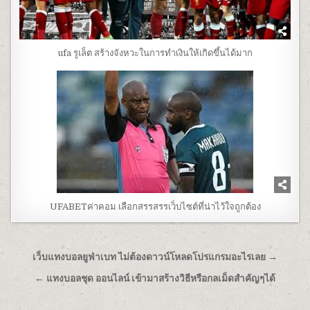
ufa รูเล็ต สร้างจังหวะในการทำเงินให้เกิดขึ้นได้มาก
UFABETค่าคอม เลือกสรรสรรเว็บไซต์ที่น่าไว้ใจถูกต้อง
เมนู
เว็บแทงบอลยูฟ่าเบท ไม่ต้องดาวน์โหลดโปรแกรมอะไรเลย →
นำทาง
← แทงบอลชุด ออนไลน์ เข้ามาสร้างวิธีหรือกลเม็ดสำคัญๆได้
เรื่อง