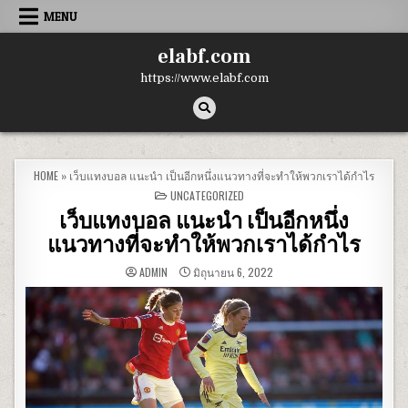
Skip
MENU
to
content
elabf.com
https://www.elabf.com
HOME
»
เว็บแทงบอล แนะนำ เป็นอีกหนึ่งแนวทางที่จะทำให้พวกเราได้กำไร
POSTED
UNCATEGORIZED
IN
เว็บแทงบอล แนะนำ เป็นอีกหนึ่ง
แนวทางที่จะทำให้พวกเราได้กำไร
ADMIN
มิถุนายน 6, 2022